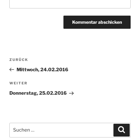
Beitragsnavigation
Vorheriger
ZURÜCK
Beitrag
Mittwoch, 24.02.2016
Nächster
WEITER
Beitrag
Donnerstag, 25.02.2016
Suchen
Suche
nach: