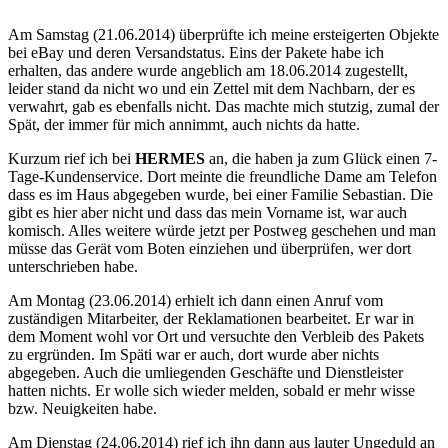
Am Samstag (21.06.2014) überprüfte ich meine ersteigerten Objekte
bei eBay und deren Versandstatus. Eins der Pakete habe ich
erhalten, das andere wurde angeblich am 18.06.2014 zugestellt,
leider stand da nicht wo und ein Zettel mit dem Nachbarn, der es
verwahrt, gab es ebenfalls nicht. Das machte mich stutzig, zumal der
Spät, der immer für mich annimmt, auch nichts da hatte.
Kurzum rief ich bei
HERMES
an, die haben ja zum Glück einen 7-
Tage-Kundenservice. Dort meinte die freundliche Dame am Telefon
dass es im Haus abgegeben wurde, bei einer Familie Sebastian. Die
gibt es hier aber nicht und dass das mein Vorname ist, war auch
komisch. Alles weitere würde jetzt per Postweg geschehen und man
müsse das Gerät vom Boten einziehen und überprüfen, wer dort
unterschrieben habe.
Am Montag (23.06.2014) erhielt ich dann einen Anruf vom
zuständigen Mitarbeiter, der Reklamationen bearbeitet. Er war in
dem Moment wohl vor Ort und versuchte den Verbleib des Pakets
zu ergründen. Im Späti war er auch, dort wurde aber nichts
abgegeben. Auch die umliegenden Geschäfte und Dienstleister
hatten nichts. Er wolle sich wieder melden, sobald er mehr wisse
bzw. Neuigkeiten habe.
Am Dienstag (24.06.2014) rief ich ihn dann aus lauter Ungeduld an