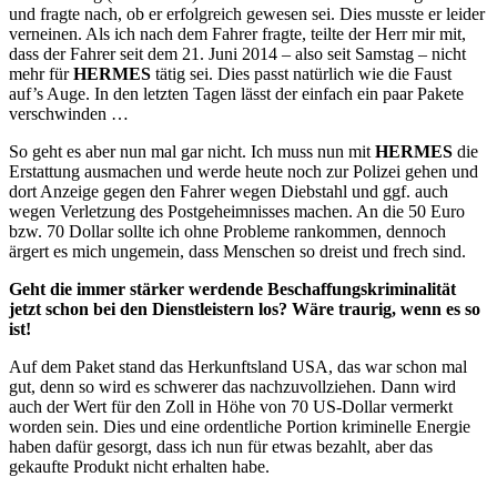
und fragte nach, ob er erfolgreich gewesen sei. Dies musste er leider
verneinen. Als ich nach dem Fahrer fragte, teilte der Herr mir mit,
dass der Fahrer seit dem 21. Juni 2014 – also seit Samstag – nicht
mehr für
HERMES
tätig sei. Dies passt natürlich wie die Faust
auf’s Auge. In den letzten Tagen lässt der einfach ein paar Pakete
verschwinden …
So geht es aber nun mal gar nicht. Ich muss nun mit
HERMES
die
Erstattung ausmachen und werde heute noch zur Polizei gehen und
dort Anzeige gegen den Fahrer wegen Diebstahl und ggf. auch
wegen Verletzung des Postgeheimnisses machen. An die 50 Euro
bzw. 70 Dollar sollte ich ohne Probleme rankommen, dennoch
ärgert es mich ungemein, dass Menschen so dreist und frech sind.
Geht die immer stärker werdende Beschaffungskriminalität
jetzt schon bei den Dienstleistern los? Wäre traurig, wenn es so
ist!
Auf dem Paket stand das Herkunftsland USA, das war schon mal
gut, denn so wird es schwerer das nachzuvollziehen. Dann wird
auch der Wert für den Zoll in Höhe von 70 US-Dollar vermerkt
worden sein. Dies und eine ordentliche Portion kriminelle Energie
haben dafür gesorgt, dass ich nun für etwas bezahlt, aber das
gekaufte Produkt nicht erhalten habe.