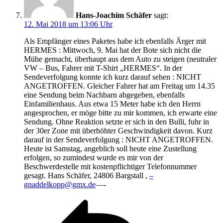
Hans-Joachim Schäfer
sagt:
12. Mai 2018 um 13:06 Uhr
Als Empfänger eines Paketes habe ich ebenfalls Ärger mit
HERMES : Mittwoch, 9. Mai hat der Bote sich nicht die
Mühe gemacht, überhaupt aus dem Auto zu steigen (neutraler
VW – Bus, Fahrer mit T-Shirt „HERMES“. In der
Sendeverfolgung konnte ich kurz darauf sehen : NICHT
ANGETROFFEN. Gleicher Fahrer hat am Freitag um 14.35
eine Sendung beim Nachbarn abgegeben, ebenfalls
Einfamilienhaus. Aus etwa 15 Meter habe ich den Herrn
angesprochen, er möge bitte zu mir kommen, ich erwarte eine
Sendung. Ohne Reaktion setzte er sich in den Bulli, fuhr in
der 30er Zone mit überhöhter Geschwindigkeit davon. Kurz
darauf in der Sendeverfolgung : NICHT ANGETROFFEN.
Heute ist Samstag, angeblich soll heute eine Zustellung
erfolgen, so zumindest wurde es mir von der
Beschwerdestelle mit kostenpflichtiger Telefonnummer
gesagt. Hans Schäfer, 24806 Bargstall ,
–
gnaddelkopp@gmx.de
—-