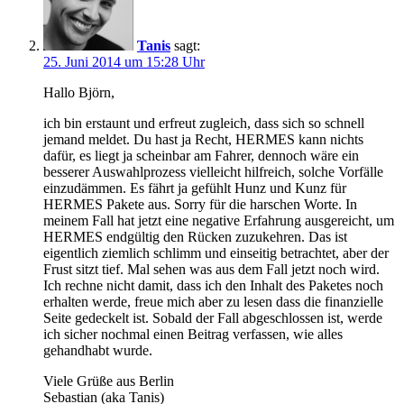
Tanis
sagt:
25. Juni 2014 um 15:28 Uhr
Hallo Björn,
ich bin erstaunt und erfreut zugleich, dass sich so schnell
jemand meldet. Du hast ja Recht, HERMES kann nichts
dafür, es liegt ja scheinbar am Fahrer, dennoch wäre ein
besserer Auswahlprozess vielleicht hilfreich, solche Vorfälle
einzudämmen. Es fährt ja gefühlt Hunz und Kunz für
HERMES Pakete aus. Sorry für die harschen Worte. In
meinem Fall hat jetzt eine negative Erfahrung ausgereicht, um
HERMES endgültig den Rücken zuzukehren. Das ist
eigentlich ziemlich schlimm und einseitig betrachtet, aber der
Frust sitzt tief. Mal sehen was aus dem Fall jetzt noch wird.
Ich rechne nicht damit, dass ich den Inhalt des Paketes noch
erhalten werde, freue mich aber zu lesen dass die finanzielle
Seite gedeckelt ist. Sobald der Fall abgeschlossen ist, werde
ich sicher nochmal einen Beitrag verfassen, wie alles
gehandhabt wurde.
Viele Grüße aus Berlin
Sebastian (aka Tanis)