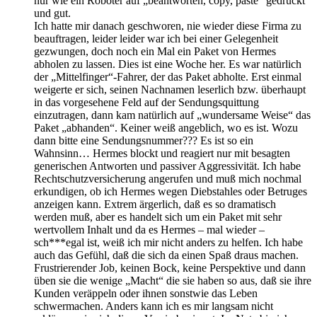
nur wie ein Roboter auf „beantworten, copy, paste“ gedrückt
und gut.
Ich hatte mir danach geschworen, nie wieder diese Firma zu
beauftragen, leider leider war ich bei einer Gelegenheit
gezwungen, doch noch ein Mal ein Paket von Hermes
abholen zu lassen. Dies ist eine Woche her. Es war natürlich
der „Mittelfinger“-Fahrer, der das Paket abholte. Erst einmal
weigerte er sich, seinen Nachnamen leserlich bzw. überhaupt
in das vorgesehene Feld auf der Sendungsquittung
einzutragen, dann kam natürlich auf „wundersame Weise“ das
Paket „abhanden“. Keiner weiß angeblich, wo es ist. Wozu
dann bitte eine Sendungsnummer??? Es ist so ein
Wahnsinn… Hermes blockt und reagiert nur mit besagten
generischen Antworten und passiver Aggressivität. Ich habe
Rechtschutzversicherung angerufen und muß mich nochmal
erkundigen, ob ich Hermes wegen Diebstahles oder Betruges
anzeigen kann. Extrem ärgerlich, daß es so dramatisch
werden muß, aber es handelt sich um ein Paket mit sehr
wertvollem Inhalt und da es Hermes – mal wieder –
sch***egal ist, weiß ich mir nicht anders zu helfen. Ich habe
auch das Gefühl, daß die sich da einen Spaß draus machen.
Frustrierender Job, keinen Bock, keine Perspektive und dann
üben sie die wenige „Macht“ die sie haben so aus, daß sie ihre
Kunden veräppeln oder ihnen sonstwie das Leben
schwermachen. Anders kann ich es mir langsam nicht