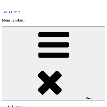
Zum
Inhalt
Tanis Berlin
springen
Mein Tagebuch
Menü
Startseite