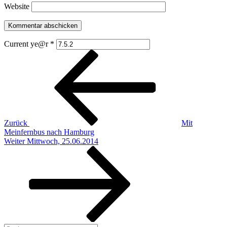
Website
Current ye@r
*
Beitragsnavigation
Vorheriger
Beitrag
Zurück
Mit
Meinfernbus nach Hamburg
Nächster
Weiter
Mittwoch, 25.06.2014
Beitrag