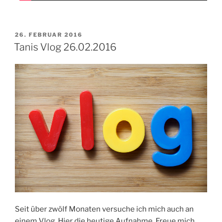
VERÖFFENTLICHT
26. FEBRUAR 2016
AM
Tanis Vlog 26.02.2016
Seit über zwölf Monaten versuche ich mich auch an
einem Vlog. Hier die heutige Aufnahme. Freue mich