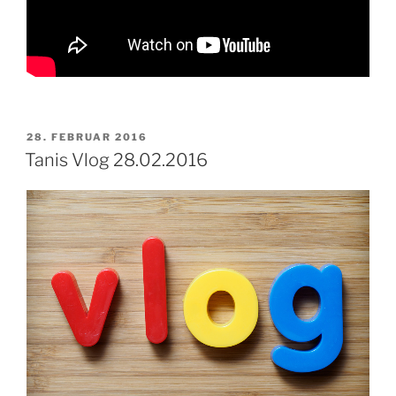
VERÖFFENTLICHT
28. FEBRUAR 2016
AM
Tanis Vlog 28.02.2016