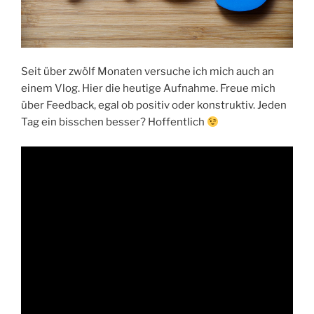
Seit über zwölf Monaten versuche ich mich auch an
einem Vlog. Hier die heutige Aufnahme. Freue mich
über Feedback, egal ob positiv oder konstruktiv. Jeden
Tag ein bisschen besser? Hoffentlich