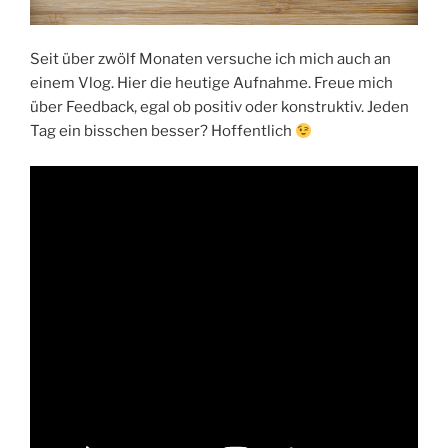
Seit über zwölf Monaten versuche ich mich auch an
einem Vlog. Hier die heutige Aufnahme. Freue mich
über Feedback, egal ob positiv oder konstruktiv. Jeden
Tag ein bisschen besser? Hoffentlich