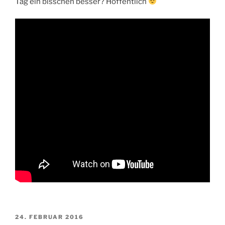
Tag ein bisschen besser? Hoffentlich
VERÖFFENTLICHT
24. FEBRUAR 2016