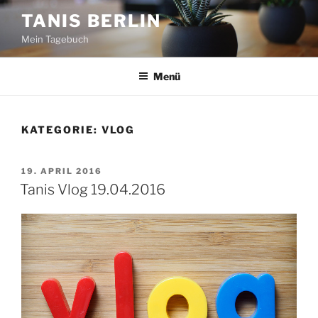
Zum
TANIS BERLIN
Inhalt
Mein Tagebuch
springen
Menü
KATEGORIE:
VLOG
VERÖFFENTLICHT
19. APRIL 2016
AM
Tanis Vlog 19.04.2016