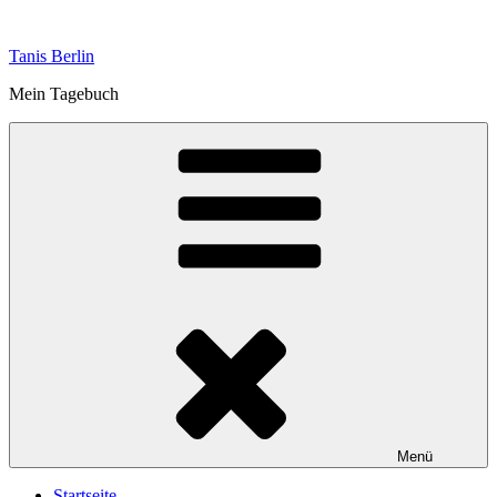
Zum
Inhalt
Tanis Berlin
springen
Mein Tagebuch
Menü
Startseite