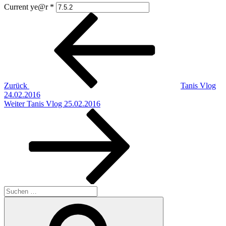
Current ye@r
*
Beitragsnavigation
Vorheriger
Beitrag
Zurück
Tanis Vlog
24.02.2016
Nächster
Weiter
Tanis Vlog 25.02.2016
Beitrag
Suchen
nach:
Suchen