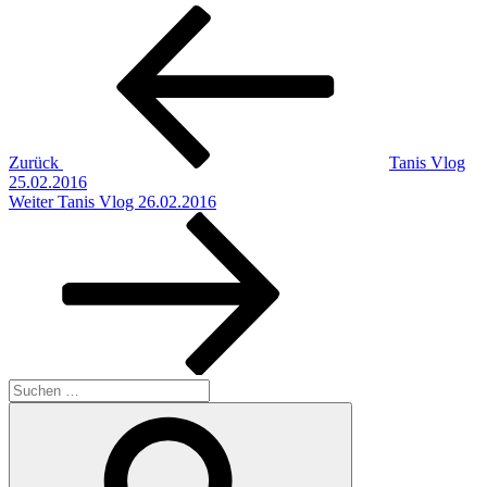
Beitragsnavigation
Vorheriger
Beitrag
Zurück
Tanis Vlog
25.02.2016
Nächster
Weiter
Tanis Vlog 26.02.2016
Beitrag
Suchen
nach:
Suchen