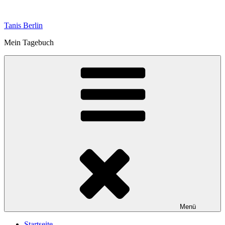
Zum
Inhalt
Tanis Berlin
springen
Mein Tagebuch
Menü
Startseite