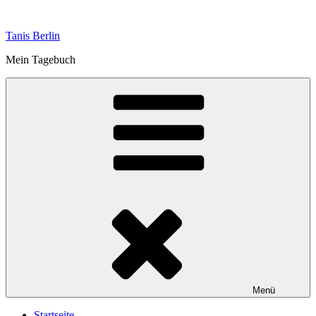
Zum
Inhalt
Tanis Berlin
springen
Mein Tagebuch
Menü
Startseite