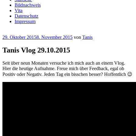
Bildnachweis
Vita
Datenschutz
Impressum
Veröffentlicht
29. Oktober 2015
8. November 2015
von
Tanis
am
Tanis Vlog 29.10.2015
Seit über neun Monaten versuche ich mich auch an einem Vlog.
Hier die heutige Aufnahme. Freue mich über Feedback, egal ob
Positiv oder Negativ. Jeden Tag ein bisschen besser? Hoffentlich 😉