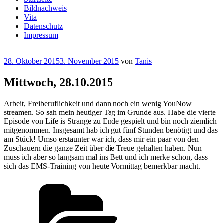
Bildnachweis
Vita
Datenschutz
Impressum
Veröffentlicht
28. Oktober 2015
3. November 2015
von
Tanis
am
Mittwoch, 28.10.2015
Arbeit, Freiberuflichkeit und dann noch ein wenig YouNow
streamen. So sah mein heutiger Tag im Grunde aus. Habe die vierte
Episode von Life is Strange zu Ende gespielt und bin noch ziemlich
mitgenommen. Insgesamt hab ich gut fünf Stunden benötigt und das
am Stück! Umso erstaunter war ich, dass mir ein paar von den
Zuschauern die ganze Zeit über die Treue gehalten haben. Nun
muss ich aber so langsam mal ins Bett und ich merke schon, dass
sich das EMS-Training von heute Vormittag bemerkbar macht.
Kategorien