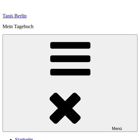
Zum
Inhalt
Tanis Berlin
springen
Mein Tagebuch
Menü
Startseite