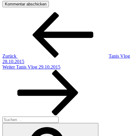
Beitragsnavigation
Vorheriger
Beitrag
Zurück
Tanis Vlog
28.10.2015
Nächster
Weiter
Tanis Vlog 29.10.2015
Beitrag
Suchen
nach:
Suchen