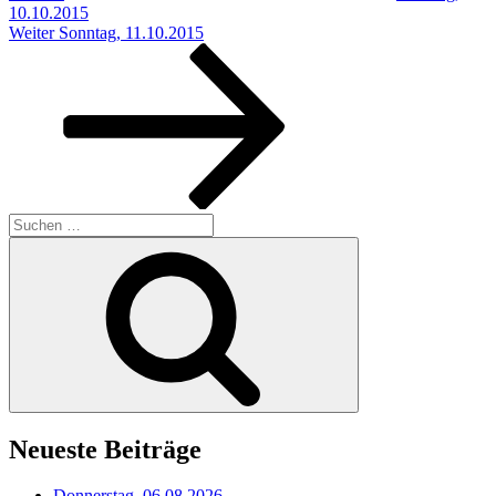
10.10.2015
Nächster
Weiter
Sonntag, 11.10.2015
Beitrag
Suchen
nach:
Suchen
Neueste Beiträge
Donnerstag, 06.08.2026