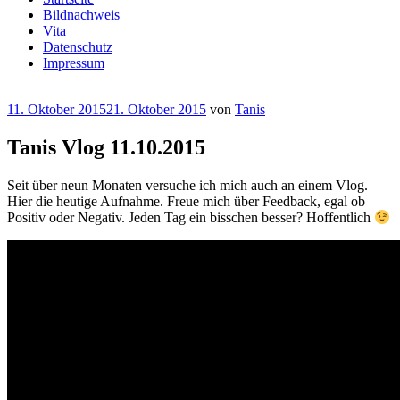
Bildnachweis
Vita
Datenschutz
Impressum
Veröffentlicht
11. Oktober 2015
21. Oktober 2015
von
Tanis
am
Tanis Vlog 11.10.2015
Seit über neun Monaten versuche ich mich auch an einem Vlog.
Hier die heutige Aufnahme. Freue mich über Feedback, egal ob
Positiv oder Negativ. Jeden Tag ein bisschen besser? Hoffentlich