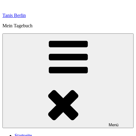
Zum
Inhalt
Tanis Berlin
springen
Mein Tagebuch
Menü
Startseite