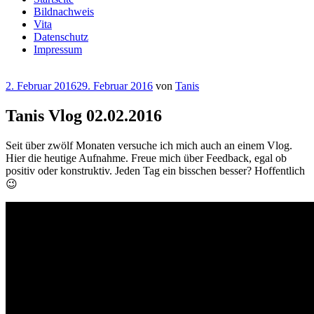
Bildnachweis
Vita
Datenschutz
Impressum
Veröffentlicht
2. Februar 2016
29. Februar 2016
von
Tanis
am
Tanis Vlog 02.02.2016
Seit über zwölf Monaten versuche ich mich auch an einem Vlog.
Hier die heutige Aufnahme. Freue mich über Feedback, egal ob
positiv oder konstruktiv. Jeden Tag ein bisschen besser? Hoffentlich
😉