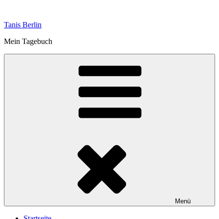
Zum
Inhalt
Tanis Berlin
springen
Mein Tagebuch
Menü
Startseite