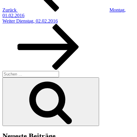
Zurück
Montag,
01.02.2016
Nächster
Weiter
Dienstag, 02.02.2016
Beitrag
Suchen
nach:
Suchen
Neueste Beiträge