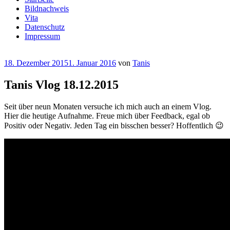
Bildnachweis
Vita
Datenschutz
Impressum
Veröffentlicht
18. Dezember 2015
1. Januar 2016
von
Tanis
am
Tanis Vlog 18.12.2015
Seit über neun Monaten versuche ich mich auch an einem Vlog.
Hier die heutige Aufnahme. Freue mich über Feedback, egal ob
Positiv oder Negativ. Jeden Tag ein bisschen besser? Hoffentlich 😉