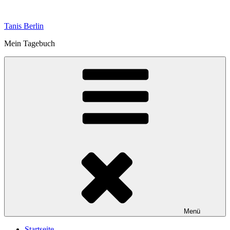
Zum
Inhalt
Tanis Berlin
springen
Mein Tagebuch
Menü
Startseite