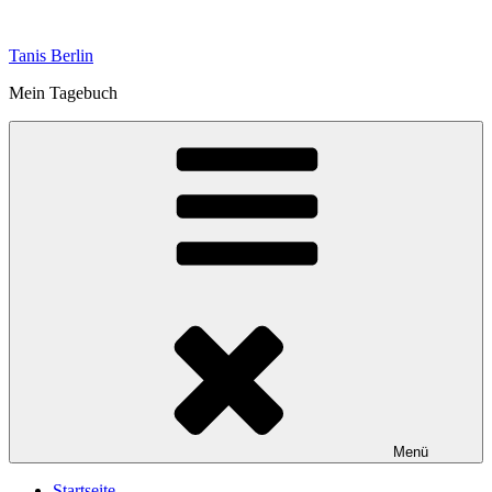
Zum
Inhalt
Tanis Berlin
springen
Mein Tagebuch
Menü
Startseite