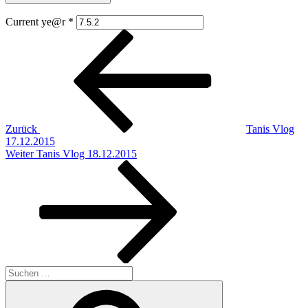
Current ye@r
*
Beitragsnavigation
Vorheriger
Beitrag
Zurück
Tanis Vlog
17.12.2015
Nächster
Weiter
Tanis Vlog 18.12.2015
Beitrag
Suchen
nach:
Suchen