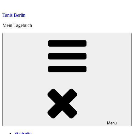
Zum
Inhalt
Tanis Berlin
springen
Mein Tagebuch
Menü
Startseite