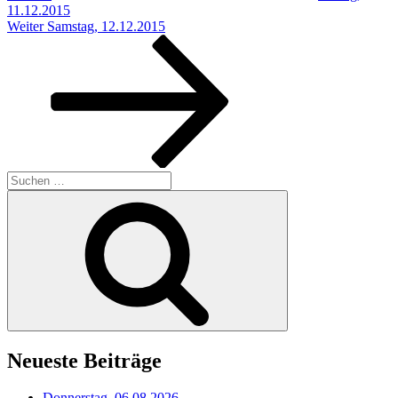
11.12.2015
Nächster
Weiter
Samstag, 12.12.2015
Beitrag
Suchen
nach:
Suchen
Neueste Beiträge
Donnerstag, 06.08.2026