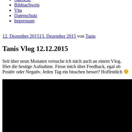
Bildnachweis
Vita
Datenschutz
Impressum
Veröffentlicht
12. Dezember 2015
13. Dezember 2015
von
Tanis
am
Tanis Vlog 12.12.2015
Seit über neun Monaten versuche ich mich auch an einem Vlog.
Hier die heutige Aufnahme. Freue mich über Feedback, egal ob
Positiv oder Negativ. Jeden Tag ein bisschen besser? Hoffentlich