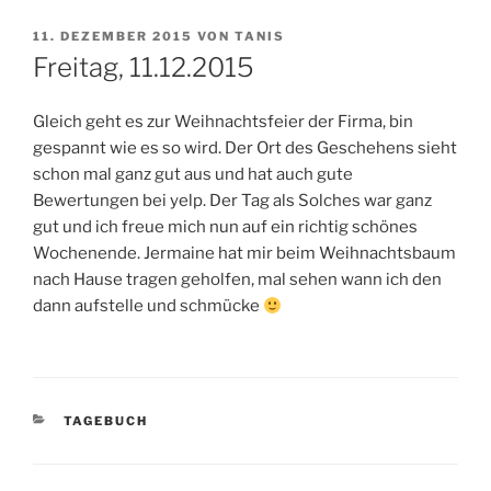
VERÖFFENTLICHT
11. DEZEMBER 2015
VON
TANIS
AM
Freitag, 11.12.2015
Gleich geht es zur Weihnachtsfeier der Firma, bin
gespannt wie es so wird. Der Ort des Geschehens sieht
schon mal ganz gut aus und hat auch gute
Bewertungen bei yelp. Der Tag als Solches war ganz
gut und ich freue mich nun auf ein richtig schönes
Wochenende. Jermaine hat mir beim Weihnachtsbaum
nach Hause tragen geholfen, mal sehen wann ich den
dann aufstelle und schmücke
KATEGORIEN
TAGEBUCH