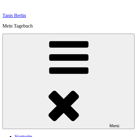
Zum
Inhalt
Tanis Berlin
springen
Mein Tagebuch
Menü
Startseite