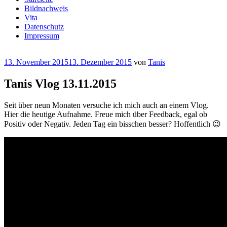
Bildnachweis
Vita
Datenschutz
Impressum
Veröffentlicht
13. November 2015
13. Dezember 2015
von
Tanis
am
Tanis Vlog 13.11.2015
Seit über neun Monaten versuche ich mich auch an einem Vlog.
Hier die heutige Aufnahme. Freue mich über Feedback, egal ob
Positiv oder Negativ. Jeden Tag ein bisschen besser? Hoffentlich 😉