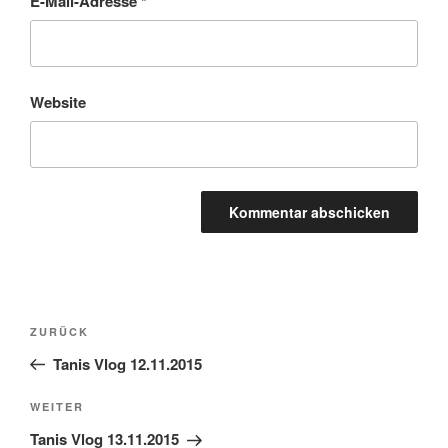
E-Mail-Adresse
*
Website
Beitragsnavigation
Vorheriger
ZURÜCK
Beitrag
Tanis Vlog 12.11.2015
Nächster
WEITER
Beitrag
Tanis Vlog 13.11.2015