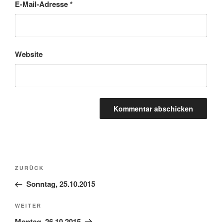
E-Mail-Adresse
*
Website
Beitragsnavigation
Vorheriger
ZURÜCK
Beitrag
Sonntag, 25.10.2015
Nächster
WEITER
Beitrag
Montag, 26.10.2015