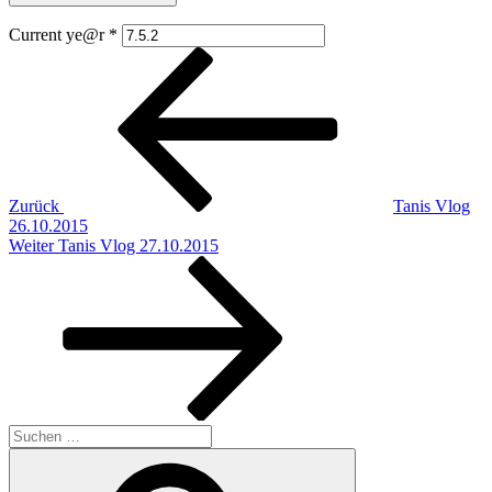
Current ye@r
*
Beitragsnavigation
Vorheriger
Beitrag
Zurück
Tanis Vlog
26.10.2015
Nächster
Weiter
Tanis Vlog 27.10.2015
Beitrag
Suchen
nach:
Suchen