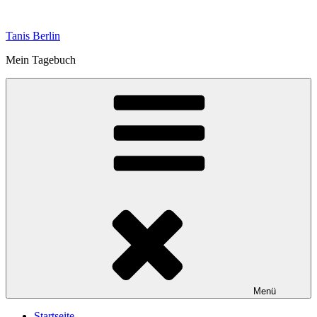
Zum
Inhalt
Tanis Berlin
springen
Mein Tagebuch
Menü
Startseite