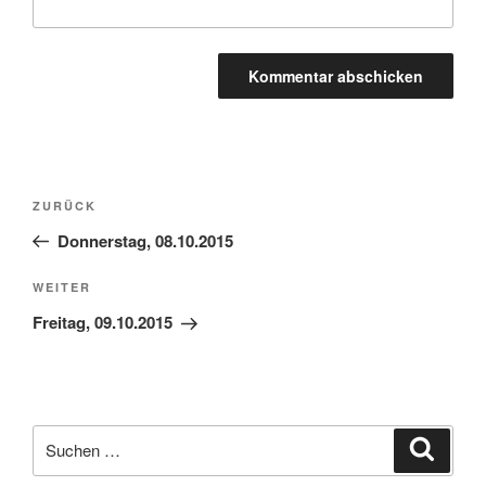
Beitragsnavigation
Vorheriger
ZURÜCK
Beitrag
Donnerstag, 08.10.2015
Nächster
WEITER
Beitrag
Freitag, 09.10.2015
Suchen
Suche
nach: