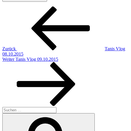
Beitragsnavigation
Vorheriger
Beitrag
Zurück
Tanis Vlog
08.10.2015
Nächster
Weiter
Tanis Vlog 09.10.2015
Beitrag
Suchen
nach:
Suchen