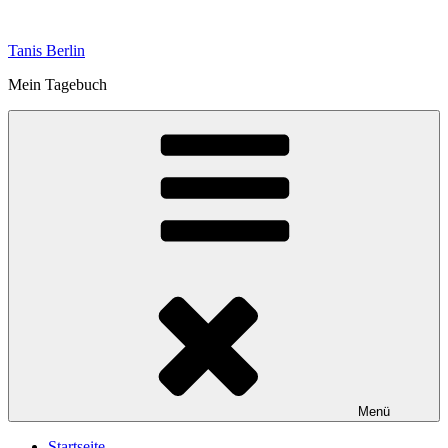
Zum
Inhalt
Tanis Berlin
springen
Mein Tagebuch
Menü
Startseite