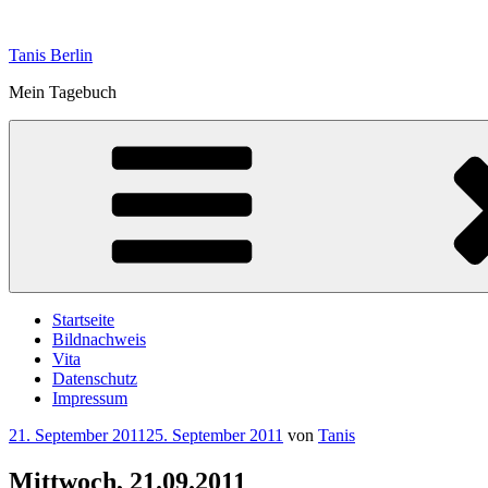
Zum
Inhalt
Tanis Berlin
springen
Mein Tagebuch
Startseite
Bildnachweis
Vita
Datenschutz
Impressum
Veröffentlicht
21. September 2011
25. September 2011
von
Tanis
am
Mittwoch, 21.09.2011