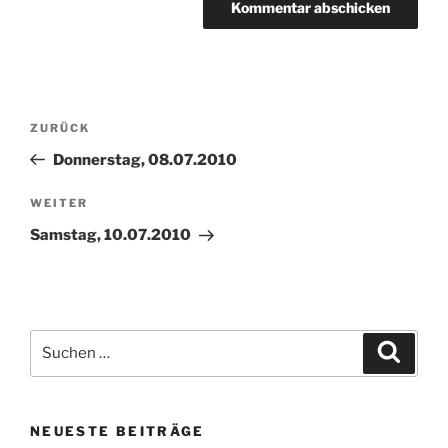
Beitragsnavigation
Vorheriger
ZURÜCK
Beitrag
Donnerstag, 08.07.2010
Nächster
WEITER
Beitrag
Samstag, 10.07.2010
Suchen
Suche
nach:
NEUESTE BEITRÄGE