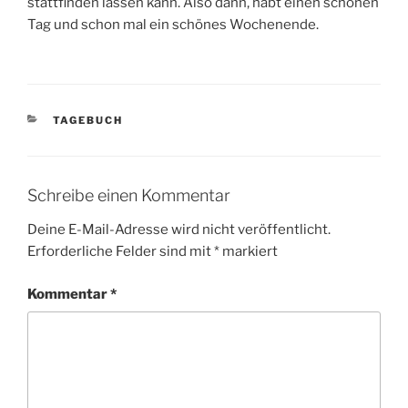
stattfinden lassen kann. Also dann, habt einen schönen
Tag und schon mal ein schönes Wochenende.
KATEGORIEN
TAGEBUCH
Schreibe einen Kommentar
Deine E-Mail-Adresse wird nicht veröffentlicht.
Erforderliche Felder sind mit
*
markiert
Kommentar
*