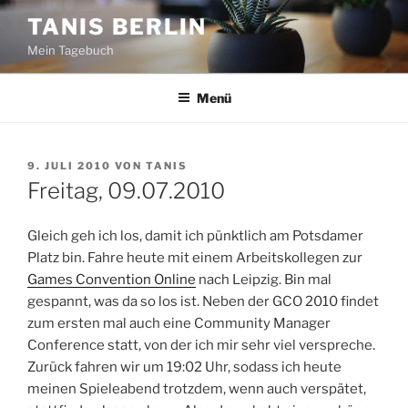
Zum
TANIS BERLIN
Inhalt
Mein Tagebuch
springen
Menü
VERÖFFENTLICHT
9. JULI 2010
VON
TANIS
AM
Freitag, 09.07.2010
Gleich geh ich los, damit ich pünktlich am Potsdamer
Platz bin. Fahre heute mit einem Arbeitskollegen zur
Games Convention Online
nach Leipzig. Bin mal
gespannt, was da so los ist. Neben der GCO 2010 findet
zum ersten mal auch eine Community Manager
Conference statt, von der ich mir sehr viel verspreche.
Zurück fahren wir um 19:02 Uhr, sodass ich heute
meinen Spieleabend trotzdem, wenn auch verspätet,