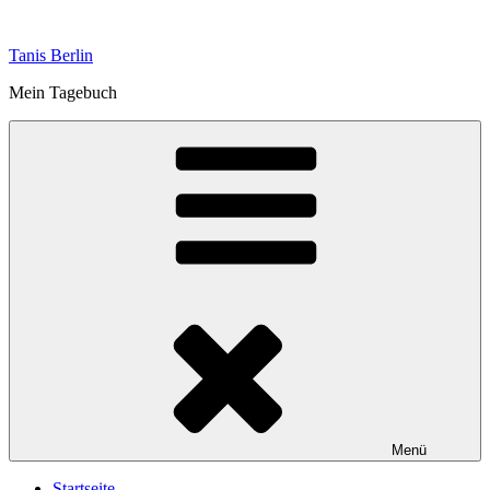
Zum
Inhalt
Tanis Berlin
springen
Mein Tagebuch
Menü
Startseite