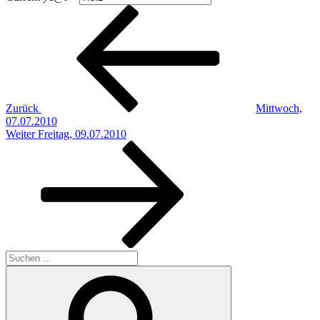
Beitragsnavigation
Vorheriger
Beitrag
Zurück
Mittwoch,
07.07.2010
Nächster
Weiter
Freitag, 09.07.2010
Beitrag
Suchen
nach:
Suchen