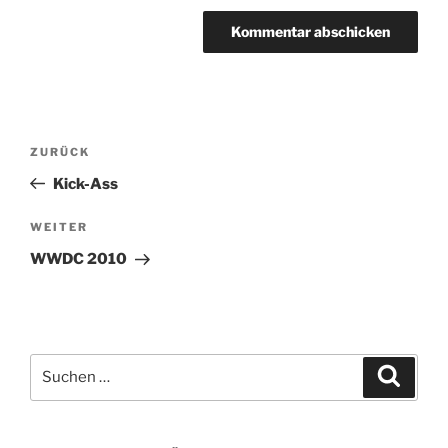
Beitragsnavigation
Vorheriger
ZURÜCK
Beitrag
Kick-Ass
Nächster
WEITER
Beitrag
WWDC 2010
Suchen
Suche
nach: