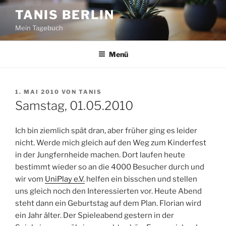
Zum
TANIS BERLIN
Inhalt
Mein Tagebuch
springen
Menü
VERÖFFENTLICHT
1. MAI 2010
VON
TANIS
AM
Samstag, 01.05.2010
Ich bin ziemlich spät dran, aber früher ging es leider
nicht. Werde mich gleich auf den Weg zum Kinderfest
in der Jungfernheide machen. Dort laufen heute
bestimmt wieder so an die 4000 Besucher durch und
wir vom
UniPlay e.V.
helfen ein bisschen und stellen
uns gleich noch den Interessierten vor. Heute Abend
steht dann ein Geburtstag auf dem Plan. Florian wird
ein Jahr älter. Der Spieleabend gestern in der