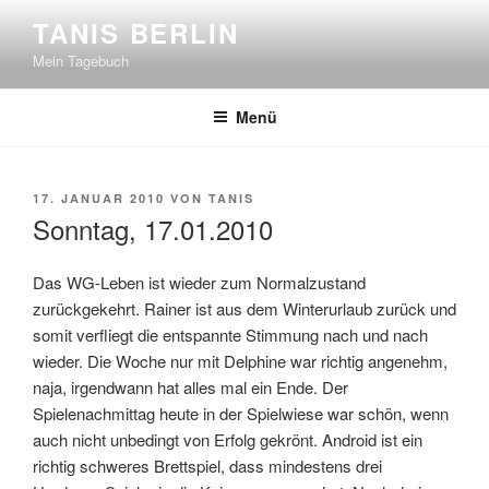
Zum
TANIS BERLIN
Inhalt
Mein Tagebuch
springen
Menü
VERÖFFENTLICHT
17. JANUAR 2010
VON
TANIS
AM
Sonntag, 17.01.2010
Das WG-Leben ist wieder zum Normalzustand
zurückgekehrt. Rainer ist aus dem Winterurlaub zurück und
somit verfliegt die entspannte Stimmung nach und nach
wieder. Die Woche nur mit Delphine war richtig angenehm,
naja, irgendwann hat alles mal ein Ende. Der
Spielenachmittag heute in der Spielwiese war schön, wenn
auch nicht unbedingt von Erfolg gekrönt. Android ist ein
richtig schweres Brettspiel, dass mindestens drei