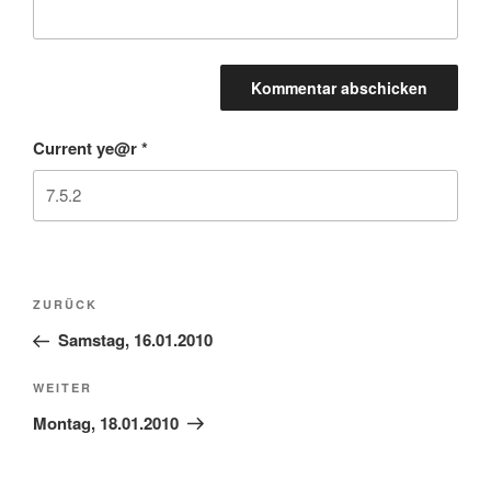
Current ye@r
*
Beitragsnavigation
Vorheriger
ZURÜCK
Beitrag
Samstag, 16.01.2010
Nächster
WEITER
Beitrag
Montag, 18.01.2010