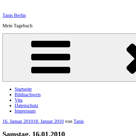
Zum
Inhalt
Tanis Berlin
springen
Mein Tagebuch
Startseite
Bildnachweis
Vita
Datenschutz
Impressum
Veröffentlicht
16. Januar 2010
18. Januar 2010
von
Tanis
am
Samstag, 16.01.2010