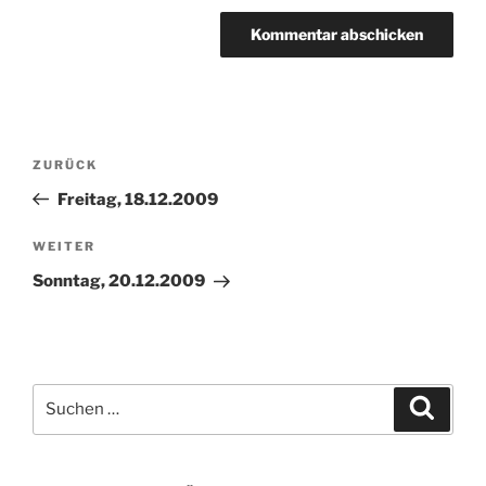
Beitragsnavigation
Vorheriger
ZURÜCK
Beitrag
Freitag, 18.12.2009
Nächster
WEITER
Beitrag
Sonntag, 20.12.2009
Suchen
Suche
nach: