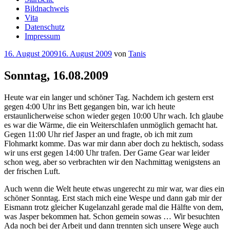
Bildnachweis
Vita
Datenschutz
Impressum
Veröffentlicht
16. August 2009
16. August 2009
von
Tanis
am
Sonntag, 16.08.2009
Heute war ein langer und schöner Tag. Nachdem ich gestern erst
gegen 4:00 Uhr ins Bett gegangen bin, war ich heute
erstaunlicherweise schon wieder gegen 10:00 Uhr wach. Ich glaube
es war die Wärme, die ein Weiterschlafen unmöglich gemacht hat.
Gegen 11:00 Uhr rief Jasper an und fragte, ob ich mit zum
Flohmarkt komme. Das war mir dann aber doch zu hektisch, sodass
wir uns erst gegen 14:00 Uhr trafen. Der Game Gear war leider
schon weg, aber so verbrachten wir den Nachmittag wenigstens an
der frischen Luft.
Auch wenn die Welt heute etwas ungerecht zu mir war, war dies ein
schöner Sonntag. Erst stach mich eine Wespe und dann gab mir der
Eismann trotz gleicher Kugelanzahl gerade mal die Hälfte von dem,
was Jasper bekommen hat. Schon gemein sowas … Wir besuchten
Ada noch bei der Arbeit und dann trennten sich unsere Wege auch