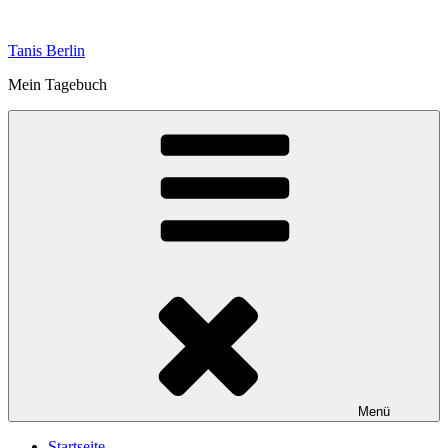
Zum
Inhalt
Tanis Berlin
springen
Mein Tagebuch
Menü
Startseite