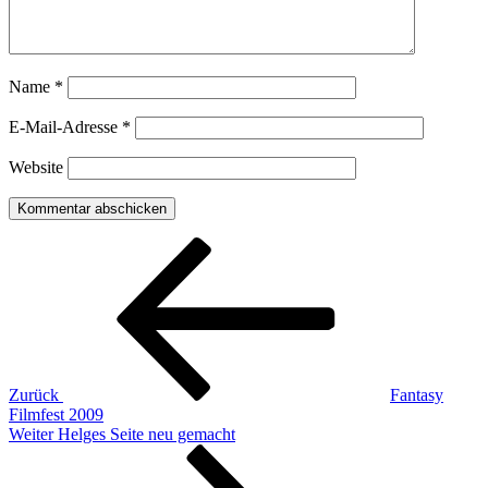
Name
*
E-Mail-Adresse
*
Website
Beitragsnavigation
Vorheriger
Beitrag
Zurück
Fantasy
Filmfest 2009
Nächster
Weiter
Helges Seite neu gemacht
Beitrag