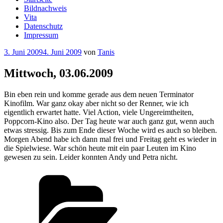
Bildnachweis
Vita
Datenschutz
Impressum
Veröffentlicht
3. Juni 2009
4. Juni 2009
von
Tanis
am
Mittwoch, 03.06.2009
Bin eben rein und komme gerade aus dem neuen Terminator
Kinofilm. War ganz okay aber nicht so der Renner, wie ich
eigentlich erwartet hatte. Viel Action, viele Ungereimtheiten,
Poppcorn-Kino also. Der Tag heute war auch ganz gut, wenn auch
etwas stressig. Bis zum Ende dieser Woche wird es auch so bleiben.
Morgen Abend habe ich dann mal frei und Freitag geht es wieder in
die Spielwiese. War schön heute mit ein paar Leuten im Kino
gewesen zu sein. Leider konnten Andy und Petra nicht.
Kategorien