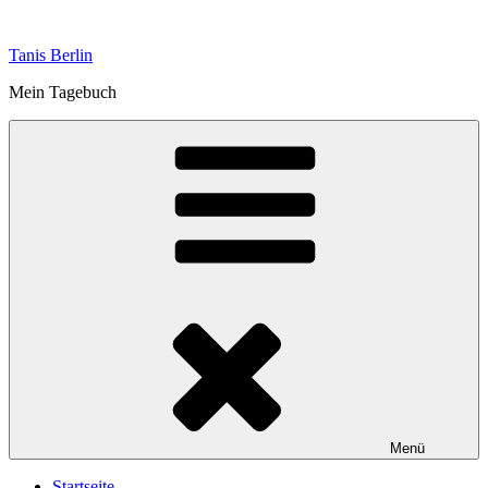
Zum
Inhalt
Tanis Berlin
springen
Mein Tagebuch
Menü
Startseite