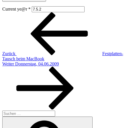
Current ye@r
*
Beitragsnavigation
Vorheriger
Beitrag
Zurück
Festplatten-
Tausch beim MacBook
Nächster
Weiter
Donnerstag, 04.06.2009
Beitrag
Suchen
nach:
Suchen