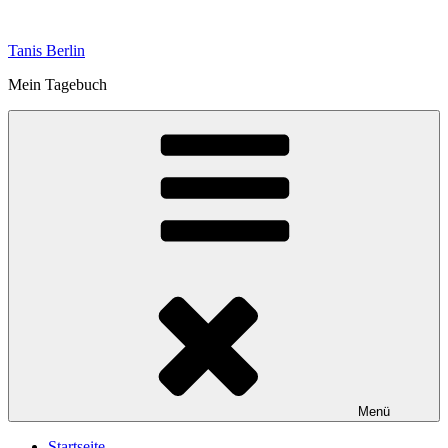
Zum
Inhalt
Tanis Berlin
springen
Mein Tagebuch
Menü
Startseite