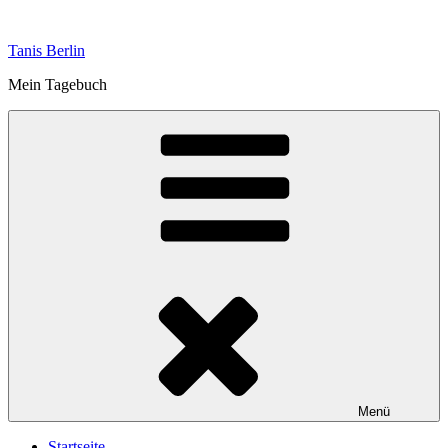
Zum
Inhalt
Tanis Berlin
springen
Mein Tagebuch
Menü
Startseite