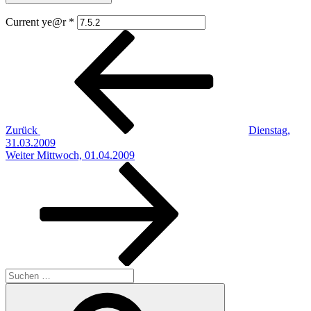
Current ye@r
*
Beitragsnavigation
Vorheriger
Beitrag
Zurück
Dienstag,
31.03.2009
Nächster
Weiter
Mittwoch, 01.04.2009
Beitrag
Suchen
nach:
Suchen