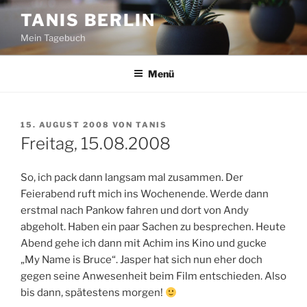
Zum
TANIS BERLIN
Inhalt
Mein Tagebuch
springen
Menü
VERÖFFENTLICHT
15. AUGUST 2008
VON
TANIS
AM
Freitag, 15.08.2008
So, ich pack dann langsam mal zusammen. Der
Feierabend ruft mich ins Wochenende. Werde dann
erstmal nach Pankow fahren und dort von Andy
abgeholt. Haben ein paar Sachen zu besprechen. Heute
Abend gehe ich dann mit Achim ins Kino und gucke
„My Name is Bruce“. Jasper hat sich nun eher doch
gegen seine Anwesenheit beim Film entschieden. Also
bis dann, spätestens morgen!