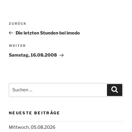
Beitragsnavigation
Vorheriger
ZURÜCK
Beitrag
Die letzten Stunden bei imedo
Nächster
WEITER
Beitrag
Samstag, 16.08.2008
Suchen
Suche
nach:
NEUESTE BEITRÄGE
Mittwoch, 05.08.2026