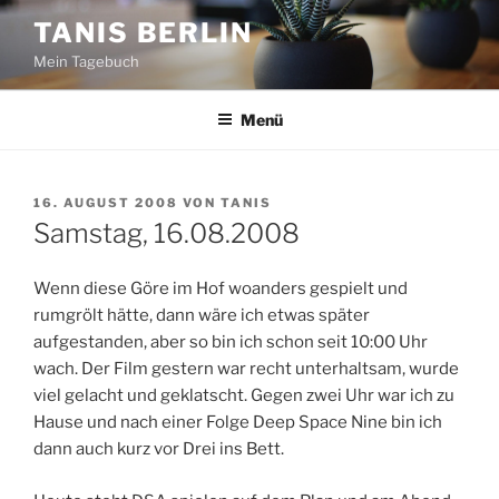
Zum
TANIS BERLIN
Inhalt
Mein Tagebuch
springen
Menü
VERÖFFENTLICHT
16. AUGUST 2008
VON
TANIS
AM
Samstag, 16.08.2008
Wenn diese Göre im Hof woanders gespielt und
rumgrölt hätte, dann wäre ich etwas später
aufgestanden, aber so bin ich schon seit 10:00 Uhr
wach. Der Film gestern war recht unterhaltsam, wurde
viel gelacht und geklatscht. Gegen zwei Uhr war ich zu
Hause und nach einer Folge Deep Space Nine bin ich
dann auch kurz vor Drei ins Bett.