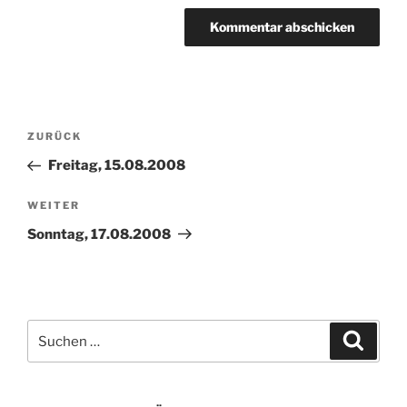
Beitragsnavigation
Vorheriger
ZURÜCK
Beitrag
Freitag, 15.08.2008
Nächster
WEITER
Beitrag
Sonntag, 17.08.2008
Suchen
Suche
nach: