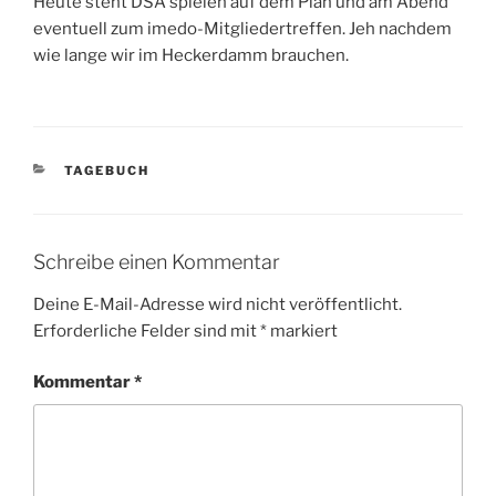
Heute steht DSA spielen auf dem Plan und am Abend
eventuell zum imedo-Mitgliedertreffen. Jeh nachdem
wie lange wir im Heckerdamm brauchen.
KATEGORIEN
TAGEBUCH
Schreibe einen Kommentar
Deine E-Mail-Adresse wird nicht veröffentlicht.
Erforderliche Felder sind mit
*
markiert
Kommentar
*