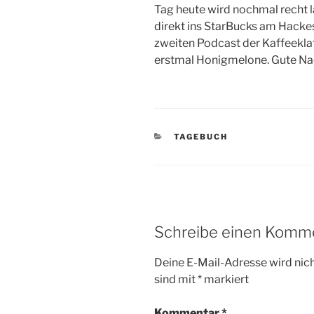
Tag heute wird nochmal recht l
direkt ins StarBucks am Hacke
zweiten Podcast der Kaffeekla
erstmal Honigmelone. Gute N
KATEGORIEN
TAGEBUCH
Schreibe einen Komm
Deine E-Mail-Adresse wird nicht
sind mit
*
markiert
Kommentar
*