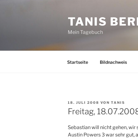
Zum
Inhalt
TANIS BER
springen
Mein Tagebuch
Startseite
Bildnachweis
VERÖFFENTLICHT
18. JULI 2008
VON
TANIS
AM
Freitag, 18.07.200
Sebastian will nicht gehen, wir
Austin Powers 3 war sehr gut, 