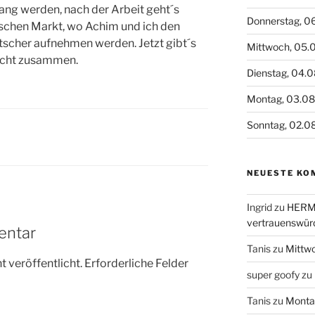
ang werden, nach der Arbeit geht´s
Donnerstag, 0
schen Markt, wo Achim und ich den
tscher aufnehmen werden. Jetzt gibt´s
Mittwoch, 05.
acht zusammen.
Dienstag, 04.
Montag, 03.0
Sonntag, 02.0
NEUESTE KO
Ingrid
zu
HERME
vertrauenswür
entar
Tanis
zu
Mittw
 veröffentlicht.
Erforderliche Felder
super goofy
zu
Tanis
zu
Monta