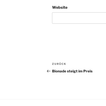
Website
Beitragsnavigation
Vorheriger
ZURÜCK
Beitrag
Bionade steigt im Preis