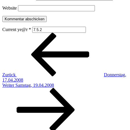
Website
Current ye@r
*
Beitragsnavigation
Vorheriger
Beitrag
Zurück
Donnerstag,
17.04.2008
Nächster
Weiter
Samstag, 19.04.2008
Beitrag