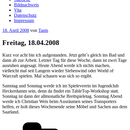
Bildnachweis
Vita
Datenschutz
Impressum
Veröffentlicht
18. April 2008
von
Tanis
am
Freitag, 18.04.2008
Kurz vor acht bin ich aufgestanden. Jetzt geht´s gleich ins Bad und
dann ab zur Arbeit. Letzter Tag für diese Woche, dann ist zwei Tage
ausruhen angesagt. Heute Abend werde ich nichts machen,
vielleicht mal seit Langem wieder Siebenwind oder World of
Warcraft spielen. Mal schauen was sich so ergibt.
Samstag und Sonntag werde ich im Spieleverein im Jugendclub
Heckerdamm sein, denn da findet ein TableTop-Workshop statt.
Sonntag ist dann der allmonatliche Brettspieletag. Sonntag Abend
werde ich Christian Weis beim Ausräumen seines Transporters
helfen, er holt dieses Wochenende seine Möbel und Sachen aus dem
Saarland.
Kategorien