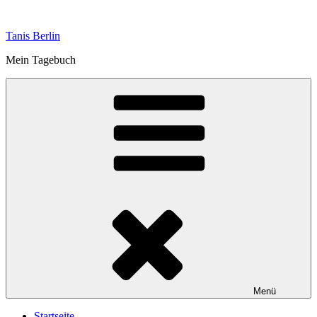
Zum
Inhalt
Tanis Berlin
springen
Mein Tagebuch
Menü
Startseite