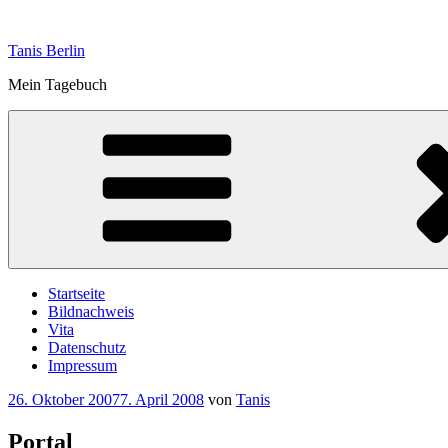
Zum
Inhalt
Tanis Berlin
springen
Mein Tagebuch
Startseite
Bildnachweis
Vita
Datenschutz
Impressum
Veröffentlicht
26. Oktober 2007
7. April 2008
von
Tanis
am
Portal