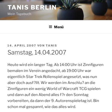
Zum
TANIS BERLIN
Inhalt
Mein Tagebuch
springen
Menü
VERÖFFENTLICHT
14. APRIL 2007
VON
TANIS
AM
Samstag, 14.04.2007
Heute wird ein langer Tag. Ab 14:00 Uhr ist Zinnfiguren
bemalen im Verein angedacht, ab 19:00 Uhr war
eigentlich Star Trek Rollenspiel angesetzt, was nun
aber doch ausf?llt. Wir werden im Anschlu? an die
Zinnfiguren ein wenig World of Warcraft TCG spielen
und dann auf den Abend alles f?r den Sonntag
vorbereiten, da dann der 9. Autorenspieletag ist. Bin
schon mal gespannt, wie das alles wird.