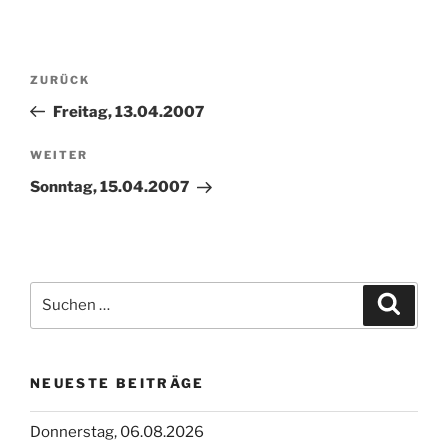
Beitragsnavigation
Vorheriger
ZURÜCK
Beitrag
Freitag, 13.04.2007
Nächster
WEITER
Beitrag
Sonntag, 15.04.2007
Suchen
Suche
nach:
NEUESTE BEITRÄGE
Donnerstag, 06.08.2026