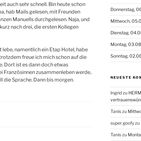
 Zeit auch sehr schnell. Bin heute schon
Donnerstag, 0
rma, hab Mails gelesen, mit Freunden
anzen Manuells durchgelesen. Naja, und
Mittwoch, 05.
urz nach drei, die ersten Kollegen
Dienstag, 04.
Montag, 03.0
it lebe, namentlich ein Etap Hotel, habe
Sonntag, 02.0
trotzdem freue ich mich schon auf die
e. Dort ist es dann doch etwas
ei Französinnen zusammenleben werde,
NEUESTE KO
ell die Sprache. Dann bis morgen.
Ingrid
zu
HERME
vertrauenswür
Tanis
zu
Mittw
super goofy
zu
Tanis
zu
Monta