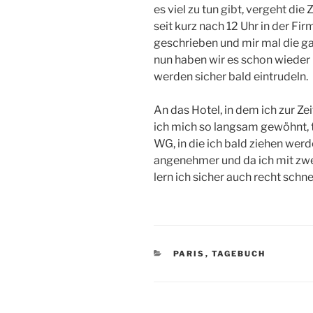
es viel zu tun gibt, vergeht die
seit kurz nach 12 Uhr in der Fi
geschrieben und mir mal die g
nun haben wir es schon wieder k
werden sicher bald eintrudeln.
An das Hotel, in dem ich zur Ze
ich mich so langsam gewöhnt, 
WG, in die ich bald ziehen werd
angenehmer und da ich mit zw
lern ich sicher auch recht schn
KATEGORIEN
PARIS
,
TAGEBUCH