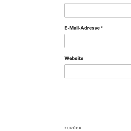
E-Mail-Adresse
*
Website
Beitragsnavigation
Vorheriger
ZURÜCK