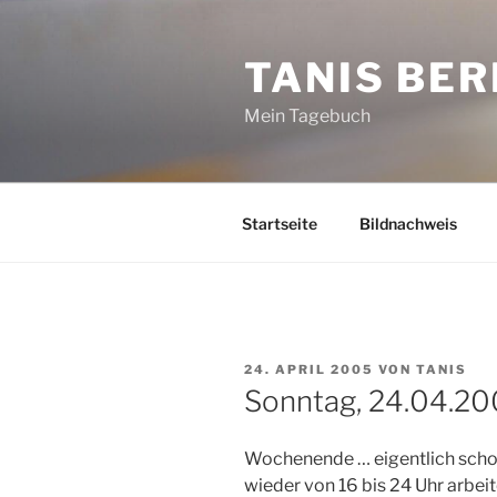
Zum
Inhalt
TANIS BER
springen
Mein Tagebuch
Startseite
Bildnachweis
VERÖFFENTLICHT
24. APRIL 2005
VON
TANIS
AM
Sonntag, 24.04.2
Wochenende … eigentlich schon,
wieder von 16 bis 24 Uhr arbei