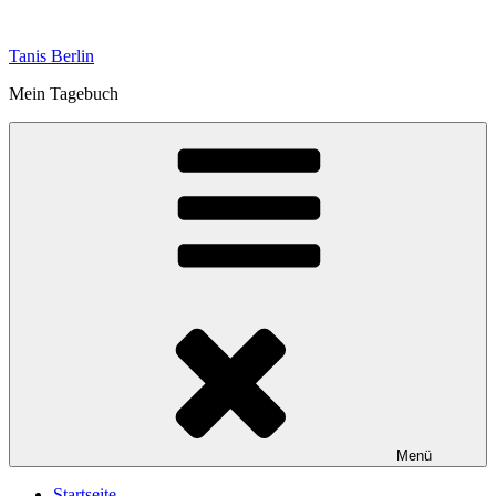
Zum
Inhalt
Tanis Berlin
springen
Mein Tagebuch
Menü
Startseite