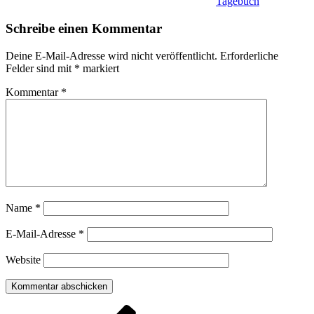
Tagebuch
Schreibe einen Kommentar
Deine E-Mail-Adresse wird nicht veröffentlicht.
Erforderliche
Felder sind mit
*
markiert
Kommentar
*
Name
*
E-Mail-Adresse
*
Website
Beitragsnavigation
Vorheriger