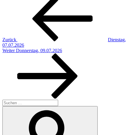
Beitrag
Zurück
Dienstag,
07.07.2026
Nächster
Weiter
Donnerstag, 09.07.2026
Beitrag
Suchen
nach:
Suchen