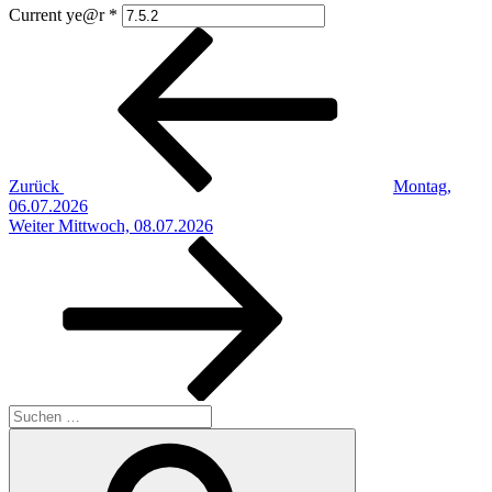
Current ye@r
*
Beitragsnavigation
Vorheriger
Beitrag
Zurück
Montag,
06.07.2026
Nächster
Weiter
Mittwoch, 08.07.2026
Beitrag
Suchen
nach:
Suchen