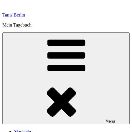
Zum
Inhalt
Tanis Berlin
springen
Mein Tagebuch
Menü
Startseite