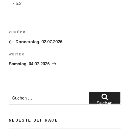
Beitragsnavigation
Vorheriger
ZURÜCK
Beitrag
Donnerstag, 02.07.2026
Nächster
WEITER
Beitrag
Samstag, 04.07.2026
Suchen
nach:
Suchen
NEUESTE BEITRÄGE