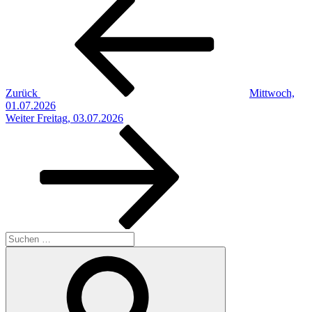
Beitragsnavigation
Beitrag
Zurück
Mittwoch,
01.07.2026
Nächster
Weiter
Freitag, 03.07.2026
Beitrag
Suchen
nach:
Suchen