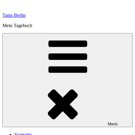
Zum
Inhalt
Tanis Berlin
springen
Mein Tagebuch
Menü
Startseite