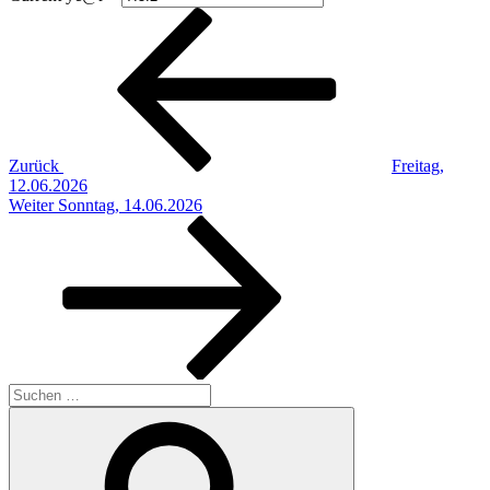
Beitragsnavigation
Vorheriger
Beitrag
Zurück
Freitag,
12.06.2026
Nächster
Weiter
Sonntag, 14.06.2026
Beitrag
Suchen
nach:
Suchen