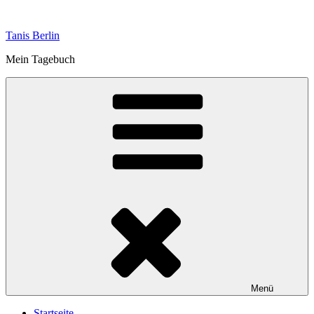
Zum
Inhalt
Tanis Berlin
springen
Mein Tagebuch
Menü
Startseite