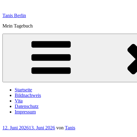
Zum
Inhalt
Tanis Berlin
springen
Mein Tagebuch
Startseite
Bildnachweis
Vita
Datenschutz
Impressum
Veröffentlicht
12. Juni 2026
13. Juni 2026
von
Tanis
am