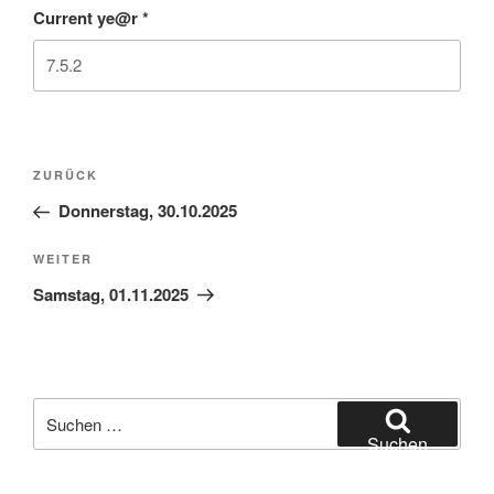
Current ye@r
*
Beitragsnavigation
Vorheriger
ZURÜCK
Beitrag
Donnerstag, 30.10.2025
Nächster
WEITER
Beitrag
Samstag, 01.11.2025
Suchen
nach:
Suchen