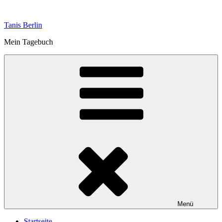
Zum
Inhalt
Tanis Berlin
springen
Mein Tagebuch
Menü
Startseite