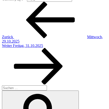
Beitragsnavigation
Vorheriger
Beitrag
Zurück
Mittwoch,
29.10.2025
Nächster
Weiter
Freitag, 31.10.2025
Beitrag
Suchen
nach:
Suchen