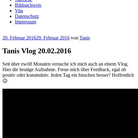
Bildnachweis
Vita
Datenschutz
Impressum
Veröffentlicht
20. Februar 2016
29. Februar 2016
von
Tanis
am
Tanis Vlog 20.02.2016
Seit über zwölf Monaten versuche ich mich auch an einem Vlog.
Hier die heutige Aufnahme. Freue mich über Feedback, egal ob
positiv oder konstruktiv. Jeden Tag ein bisschen besser? Hoffentlich
😉