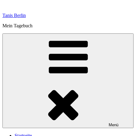
Zum
Inhalt
Tanis Berlin
springen
Mein Tagebuch
Menü
Startseite