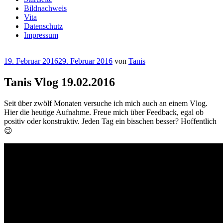
Bildnachweis
Vita
Datenschutz
Impressum
Veröffentlicht
19. Februar 2016
29. Februar 2016
von
Tanis
am
Tanis Vlog 19.02.2016
Seit über zwölf Monaten versuche ich mich auch an einem Vlog.
Hier die heutige Aufnahme. Freue mich über Feedback, egal ob
positiv oder konstruktiv. Jeden Tag ein bisschen besser? Hoffentlich
😉