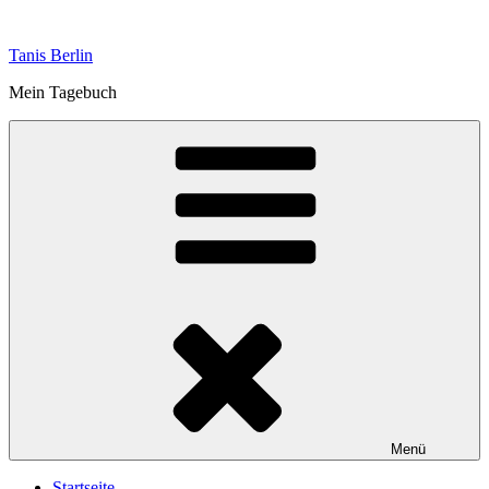
Zum
Inhalt
Tanis Berlin
springen
Mein Tagebuch
Menü
Startseite