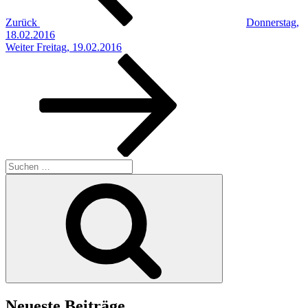
Zurück
Donnerstag,
18.02.2016
Nächster
Weiter
Freitag, 19.02.2016
Beitrag
Suchen
nach:
Suchen
Neueste Beiträge