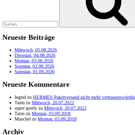
Neueste Beiträge
Mittwoch, 05.08.2026
Dienstag, 04.08.2026
Montag, 03.08.2026
Sonntag, 02.08.2026
Samstag, 01.08.2026
Neueste Kommentare
Ingrid
zu
HERMES Paketversand nicht mehr vertrauenswürdig
Tanis
zu
Mittwoch, 20.07.2022
super goofy
zu
Mittwoch, 20.07.2022
Tanis
zu
Montag, 03.09.2018
Muschel
zu
Montag, 03.09.2018
Archiv