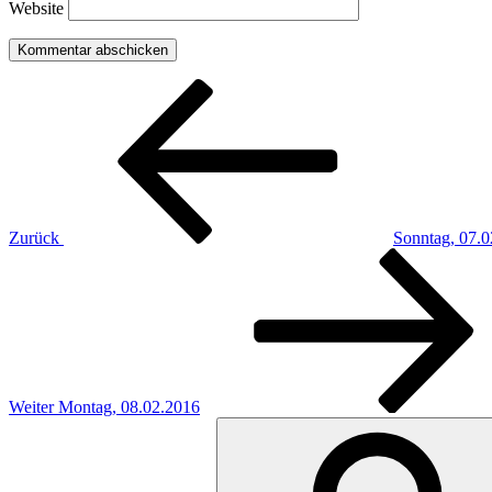
Website
Beitragsnavigation
Vorheriger
Beitrag
Zurück
Sonntag, 07.
Nächster
Beitrag
Weiter
Montag, 08.02.2016
Suchen
nach: