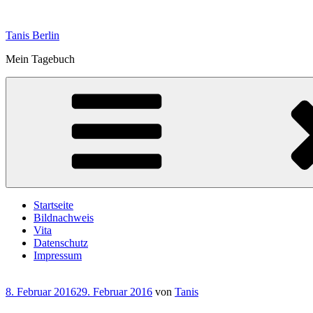
Zum
Inhalt
Tanis Berlin
springen
Mein Tagebuch
Startseite
Bildnachweis
Vita
Datenschutz
Impressum
Veröffentlicht
8. Februar 2016
29. Februar 2016
von
Tanis
am