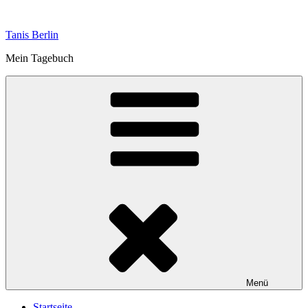
Zum
Inhalt
Tanis Berlin
springen
Mein Tagebuch
Menü
Startseite