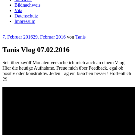
Bildnachweis
Vita
Datenschutz
Impressum
Veröffentlicht
7. Februar 2016
29. Februar 2016
von
Tanis
am
Tanis Vlog 07.02.2016
Seit über zwölf Monaten versuche ich mich auch an einem Vlog.
Hier die heutige Aufnahme. Freue mich über Feedback, egal ob
positiv oder konstruktiv. Jeden Tag ein bisschen besser? Hoffentlich
😉