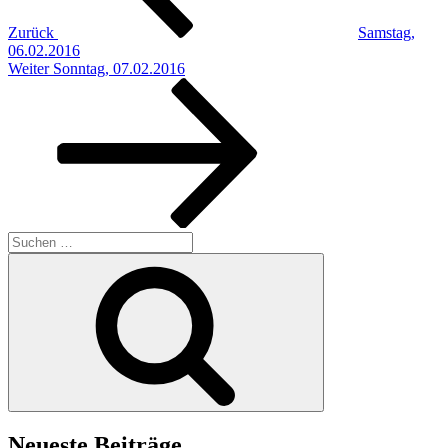
Zurück
Samstag,
06.02.2016
Nächster
Weiter
Sonntag, 07.02.2016
Beitrag
Suchen
nach:
Suchen
Neueste Beiträge