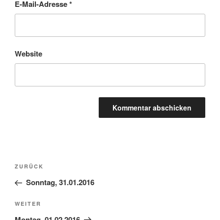
E-Mail-Adresse
*
Website
Beitragsnavigation
Vorheriger
ZURÜCK
Beitrag
Sonntag, 31.01.2016
Nächster
WEITER
Beitrag
Montag, 01.02.2016